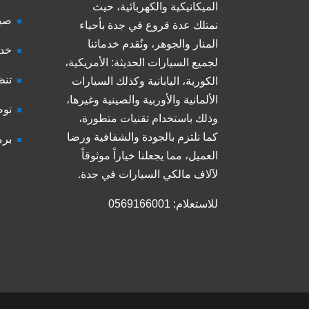
الميكانيكية والكهربائية، حيث
صيا
نمتلك عدة فروع في جدة بأحياء
المنار والجوهر، ونُقدم خدماتنا
خدم
لجميع السيارات الحديثة: الأمريكية،
تنظ
الكورية، اليابانية وكذلك السيارات
الألمانية والأوربية والصينية وغيرها،
توض
وذلك باستخدام تقنيات متطورة،
كما نلتزم بالجودة والشفافية ورضا
برم
العميل، مما يجعلنا خياراً موثوقاً
لآلاف مالكي السيارات في جدة.
للاستعلام: 0569166001