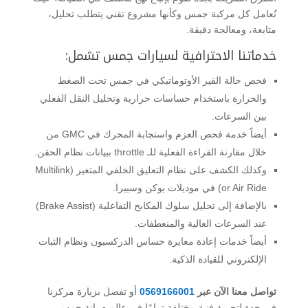
نُعامل كل مركبة جمس وكأنها مشروع تقني يتطلب تحليل،
متابعة، ومعالجة دقيقة.
خدماتنا الاحترافية لسيارات جمس تشمل:
فحص حالة القير الأوتوماتيكي في جمس تحت الضغط
والحرارة باستخدام حساسات حرارية وتحليل النقل الفعلي
بين السرعات.
أيضاً خدمة فحص العزم واستجابة المحرك في GMC من
خلال مقارنة القراءة الفعلية للـ throttle ببيانات نظام الحقن.
وكذلك الكشف على نظام التعليق الخلفي المتغير (Multilink
or Air Ride) في موديلات يوكن وسييرا.
بالإضافة إلى تحليل سلوك المكابح التفاعلية (Brake Assist)
عند السرعات العالية والمنعطفات.
أيضاً خدمات إعادة معايرة حساس الدركسيون ونظام الثبات
الإلكتروني للقيادة الذكية.
تواصل معنا الآن عبر
0569166001
أو تفضل بزيارة مركزنا
في جدة لتجربة فنية مختلفة تمامًا في عالم صيانة جمس.