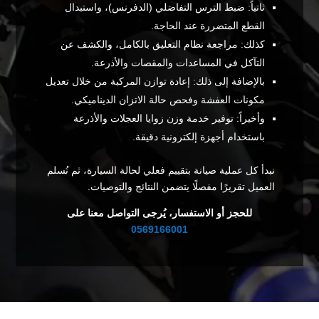
ثانياً: ضبط الترس التفاضلي (الدفرنس)، واستبدال
القطع المتضررة عند الحاجة.
كذلك: مراجعة نظام التعليق بالكامل، والكشف عن
التآكل في المساعدات والمقصات والأذرعة.
بالإضافة إلى ذلك: إعادة توازن المركبة من خلال تعديل
مكونات العفشة وفحص حالة الاتزان الديناميكي.
وأخيراً: توفير خدمة وزن زوايا العجلات والأذرعة
باستخدام أجهزة إلكترونية دقيقة.
نبدأ كل عملية صيانة بتقييم فعلي لحالة السيارة، ثم نُسلم
العميل تقريرًا مفصلًا يتضمن النتائج والتوصيات.
للحجز أو الاستفسار، يُرجى التواصل معنا على
0569166001