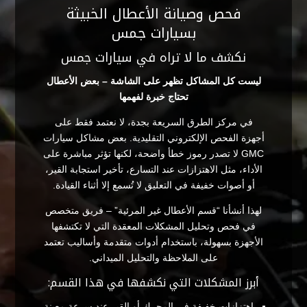
فحص وصيانة الأعطال الخبيثة
بسيارات جمس
نكشف ما لا تراه في سيارات جمس
ليست كل المشاكل تظهر على الشاشة – بعض الأعطال
تحتاج خبرة لفهمها
في مركز الطرق السريعة بجدة، لا نعتمد فقط على
أجهزة الفحص الإلكتروني التقليدية. بعض مشاكل سيارات
GMC لا تصدر رموز خطأ واضحة، لكنها تؤثر مباشرة على
الأداء، مثل الاهتزازات عند التسارع، تأخير استجابة القير،
أو أصوات خفيفة في التعليق لا تُسمع إلا أثناء القيادة.
لهذا أنشأنا “قسم الأعطال غير المرئية” – فريق متخصص
في فحص وتحليل المشكلات المعقدة التي لا تكتشفها
الأجهزة بسهولة، باستخدام أدوات متقدمة وأساليب تعتمد
على الملاحظة والتحليل الميداني.
أبرز المشكلات التي نكشفها في هذا القسم:
اهتزازات خفيفة في المحرك أو القير عند سرعة معينة