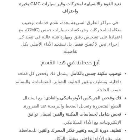
نعيد القوة والانسيابية لمحركات وقير سيارات GMC بخبرة
واحتراف
في مراكز الطرق السريعة بجدة، نقدم خدمات توضيب
متكاملة لمحركات وجربكسات سيارات جمس (GMC)، مع
اعتمادنا على تشخيص دقيق ومهارة فنية عالية في تنفيذ كل
إجراء. نحن لا نُصلح فقط، بل نستعيد الأداء الأصلي بكل
تفاصيله.
أبرز خدماتنا في هذا القسم:
توضيب مكينة جمس بالكامل
: يشمل فك وفحص كل قطعة
داخلية، وتنظيف وتغيير الجلود، الشنابر، الصمامات، والبساتم
حسب الحاجة.
فك وفحص الجربكس الأوتوماتيكي والعادي
: مع استبدال
القطع المتضررة وتعديل الضغط والبرمجة عند الضرورة.
فحص شامل لحساسات المكينة والقير
: لضمان توافق
الإلكترونيات مع الأداء الميكانيكي.
تنظيف دورة الزيت وتغيير فلاتر المحرك والقير
: للمحافظة
على نقاء الأداء الداخلي وتقليل التآكل.