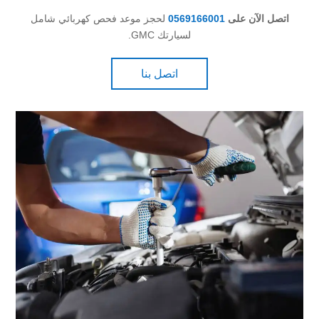
اتصل الآن على
0569166001
لحجز موعد فحص كهربائي شامل
لسيارتك GMC.
اتصل بنا