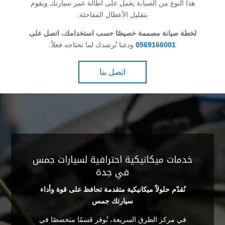
هذا النوع من الصيانة يعمل على اطالة عمر سيارتك ويقوم
بتقليل الأعطال المفاجئة.
لخطة صيانة مصممة خصيصًا حسب استخدامك، اتصل على
0569166001
ودعنا نُرشدك لما تحتاجه فعلاً.
اتصل بنا
خدمات ميكانيكية احترافية لسيارات جمس
في جدة
نُقدّم حلولاً ميكانيكية متقدمة تحافظ على قوة وأداء
سيارتك جمس
في مركز الطرق السريعة، نُوفر قسمًا متخصصًا في