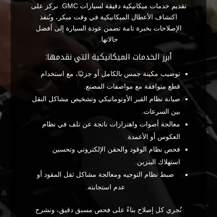
تقديم خدمات ميكانيكية دقيقة لسيارات GMC. نركز على
اكتشاف الأعطال الميكانيكية في وقت مبكر، ونُنفذ
الإصلاحات بخبرة تامة تضمن عودة السيارة إلى أفضل
حالاتها.
أبرز الخدمات الميكانيكية التي نقدمها:
توضيب مكينة جمس بالكامل أو جزئيًا، مع استخدام
قطع متوافقة مع مواصفات المصنع.
صيانة نظام القير الأوتوماتيكي وتشخيص مشاكل النقل
بين السرعات.
معالجة أصوات واهتزازات ناتجة عن تلف في نظام
العكوس أو الأعمدة.
فحص نظام الوقود والحقن الإلكتروني وتحسين
استهلاك البنزين.
ضبط نظام التوجيه ومعالجة مشاكل ثقل المقود أو
عدم استجابته.
نُجري كل إصلاح بناءً على فحص مسبق دقيق، ونشرح