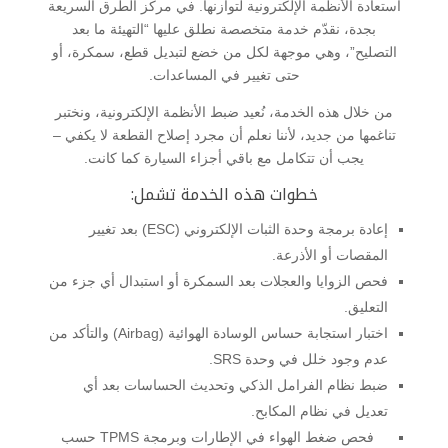
استعادة الأنظمة الإلكترونية لتوازنها. في مركز الطرق السريعة
بجدة، نقدّم خدمة متخصصة نطلق عليها “التهيئة ما بعد
التصليح”، وهي موجهة لكل من خضع لتبديل قطع، سمكرة، أو
حتى تغيير في المساعدات.
من خلال هذه الخدمة، نُعيد ضبط الأنظمة الإلكترونية، ونختبر
تناغمها من جديد، لأننا نعلم أن مجرد إصلاح القطعة لا يكفي –
يجب أن تتكامل مع باقي أجزاء السيارة كما كانت.
خطوات هذه الخدمة تشمل:
إعادة برمجة وحدة الثبات الإلكتروني (ESC) بعد تغيير
المقصات أو الأذرعة.
فحص الزوايا والعجلات بعد السمكرة أو استبدال أي جزء من
التعليق.
اختبار استجابة حساس الوسادة الهوائية (Airbag) والتأكد من
عدم وجود خلل في وحدة SRS.
ضبط نظام الفرامل الذكي وتحديث الحساسات بعد أي
تعديل في نظام المكابح.
فحص ضغط الهواء في الإطارات وبرمجة TPMS حسب