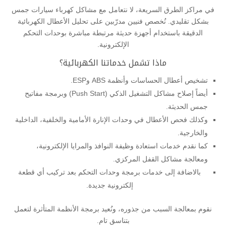
في مراكز الطرق السريعة، لا نتعامل مع مشاكل كهرباء سيارات جمس
بشكل تقليدي. نُخصص فنيين مدرّبين على تحليل الأعطال الكهربائية
الدقيقة باستخدام أجهزة حديثة مرتبطة مباشرة بوحدات التحكم
الإلكترونية.
ماذا تشمل خدماتنا الكهربائية؟
تشخيص أعطال الحساسات وأنظمة ABS وESP.
أيضاً إصلاح مشاكل التشغيل الذكي (Push Start) وبرمجة مفاتيح
جمس الحديثة.
وكذلك فحص الأعطال في وحدات الإنارة الأمامية والخلفية، الداخلية
والخارجية.
كما نقدم خدمات استعادة وظيفة النوافذ والمرايا الإلكترونية،
ومعالجة مشاكل القفل المركزي.
بالاضافة إلى خدمات برمجة وحدات التحكم بعد تركيب أي قطعة
إلكترونية جديدة.
نقوم بمعالجة السبب من جذوره، ونُعيد برمجة الأنظمة المتأثرة لتعمل
بتناسق تام.