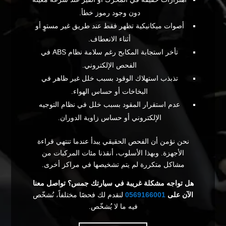
دون وجود رموز خطأ.
أصوات ميكانيكية تظهر فقط عند طريق غير مستوٍ أو
أثناء الانعطاف.
تأخر استجابة المكابح رغم سلامة نظام ABS في
الفحص الإلكتروني.
تذبذب استهلاك الوقود بسبب خلل غير ظاهر في
البخاخات أو حساس الهواء.
عدم استقرار المقود بسبب خلل في نظام التوجيه
الإلكتروني أو حساس زاوية الدوران.
نحن نؤمن أن الفحص الحقيقي يبدأ عندما تنتهي قراءة
الأجهزة. وبهذا الأسلوب، أنقذنا مئات المركبات من
مشاكل متكررة لم يتم تشخيصها في مراكز أخرى.
هل تواجه مشكلة غريبة في سيارتك جمس؟ تواصل معنا
الآن على
0569166001
لنقدم لك فحصًا مختلفاً، نُشخّص
فيه ما لا يُشخّص.