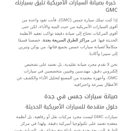
خبرة بصيانة السيارات الأمريكية تليق بسيارتك
GMC
إذا كنت تملك سيارة جمس (GMC)، فأنت تقود واحدة من
أقوى السيارات الأمريكية من حيث البنية والأداء، لكن حتى
أقوى المركبات تحتاج إلى صيانة دقيقة تواكب تعقيد الأنظمة
الحديثة فيها. في
مراكز الطرق السريعة بجدة
، خصصنا قسمًا
متكاملاً لصيانة سيارات جمس بجميع فئاتها، من يوكن وتيرين
إلى سييرا وأكاديا.
نحن لا نقدم مجرد صيانة تقليدية، بل نعتمد على تشخيص
إلكتروني دقيق، مهندسين وفنيين متخصصين في سيارات
GMC، وأجهزة معتمدة من المصنع لتحليل الأداء والكشف عن
الأعطال بسرعة واحترافية.
صيانة سيارات جمس في جدة
حلول متقدمة للسيارات الأمريكية الحديثة
سيارات GMC ليست مجرد مركبات نقل أو رفاهية، بل أنظمة
معقدة تعتمد على تكنولوجيا أميركية دقيقة. ولهذا في مركز
الطرق السريعة بجدة نقوم بإتباع نهج مختلف في الصيانة، حيث