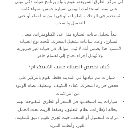
في مركز الطرق السريعة، نقوم باتباع برنامج صيانة ذكي مبني
على نمط استخدامك اليومي لسيارة جمس، سواء كانت
تُستخدم في الرحلات الطويلة، أو في المدينة فقط، أو حتى
للتحميل والسحب.
نبدأ بتحليل بيانات السيارة مثل عدد الكيلومترات، معدل
التسارع، وعدد ساعات تشغيل المحرك، لنُحدد نوع الصيانة
الأنسب. هذا يضمن أنك لا تُبدد أموالك في صيانة غير ضرورية،
ولا تُهمل أجزاء تحتاج إلى اهتمام خاص.
كيف نخصص الصيانة حسب الاستخدام؟
سيارات تتم قيادتها في المدينة فقط: نقوم بالتركيز على
فحص حرارة المحرك، كفاءة التكييف، وتنظيف نظام الوقود
من التراكمات.
سيارات يتم استخدمها في السفر أو الطرق المفتوحة: نهتم
بحالة الإطارات، نظام التعليق، وضغط الزيت تحت الحمل.
مركبات للتحميل أو السحب:حيث نُجري تقييم دقيق للمكينة،
القير، وأنظمة التبريد.