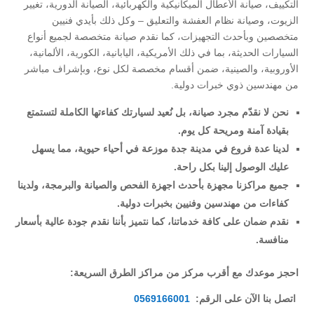
التكييف، صيانة الأعطال الميكانيكية والكهربائية، الصيانة الدورية، تغيير
الزيوت، وصيانة نظام العفشة والتعليق – وكل ذلك بأيدي فنيين
متخصصين وبأحدث التجهيزات، كما نقدم صيانة متخصصة لجميع أنواع
السيارات الحديثة، بما في ذلك الأمريكية، اليابانية، الكورية، الألمانية،
الأوروبية، والصينية، ضمن أقسام مخصصة لكل نوع، وبإشراف مباشر
من مهندسين ذوي خبرات دولية.
نحن لا نقدّم مجرد صيانة، بل نُعيد لسيارتك كفاءتها الكاملة لتستمتع
بقيادة آمنة ومريحة كل يوم.
لدينا عدة فروع في مدينة جدة موزعة في أحياء حيوية، مما يسهل
عليك الوصول إلينا بكل راحة.
جميع مراكزنا مجهزة بأحدث اجهزة الفحص والصيانة والبرمجة، ولدينا
كفاءات من مهندسين وفنيين بخبرات دولية.
نقدم ضمان على كافة خدماتنا، كما نتميز بأننا نقدم جودة عالية بأسعار
منافسة.
احجز موعدك مع أقرب مركز من مراكز الطرق السريعة:
اتصل بنا الآن على الرقم:
0569166001