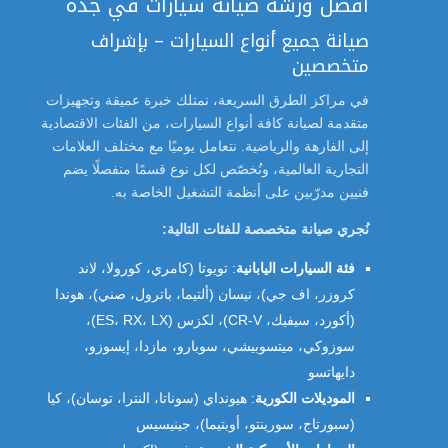
أفضل ورشة صيانة سيارات في جدة
صيانة جميع أنواع السيارات – بإشراف
متخصصين
في مراكز الطرق السريعة، نمتلك خبرة عميقة وتجهيزات
متقدمة لصيانة كافة أنواع السيارات، من الفئات الاقتصادية
إلى الفارهة والرياضية. نتعامل يوميًا مع مختلف العلامات
التجارية العالمية، ونُخصّص لكل نوع قسمًا منفصلًا يضم
فنيين مدرّبين على أنظمة التشغيل الخاصة به.
نُجري صيانة متخصصة للفئات التالية:
فئة السيارات اليابانية
: تويوتا (كامري، كورولا، لاند
كروزر، اف جي)، نيسان (ألتيما، باترول، صني)، هوندا
(أكورد، سيفيك، CR-V)، لكزس (ES، RX، LX)،
سوزوكي، ميتسوبيشي، سوبارو، مازدا، إيسوزو،
دايهاتسو
الموديلات الكورية
: هيونداي (سوناتا، النترا، توسان)، كيا
(سبورتاج، سورينتو، أوبتيما)، جينيسيس