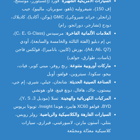
السيارات الأمريكية الشهيرة
: فورد (إكسبلورر، موستنج،
إف 150)، شيفروليه (تاهو، سوبربان، ماليبو)، جيب
(رانجلر، جراند شيروكي)، GMC (يوكن، أكاديا)، كاديلاك،
دودج (تشارجر، دورانجو، رام)
العلامات الألمانية الفاخرة
: مرسيدس (C، E، G-Class)،
بي إم دبليو (الفئة الثالثة والخامسة والسابعة)، أودي
(A4، A6، Q7)، بورش (كايين، باناميرا)، فولكس فاجن
(باسات، طوارق، جولف)
ماركات أوروبية متنوعة
: رنج روفر، ميني كوبر، فيات،
بيجو، سكودا، سيتروين، فولفو، أوبل
الصناعة الصينية الحديثة
: شانجان، جيلي، شيري، إم جي،
بيستون، جاك، هافال، دونغ فينغ، فاو، هونشي
المركبات الكهربائية والهجينة
: تسلا (موديل 3، Y، S)،
BYD، فولفو XC60 هايبرد، هوندا Insight، تويوتا بريوس
السيارات الفارهة والكلاسيكية والرياضية
: رولز رويس،
بنتلي، أستون مارتن، لامبورغيني، فيراري، سيارات
كلاسيكية معدّلة ومجمّعة