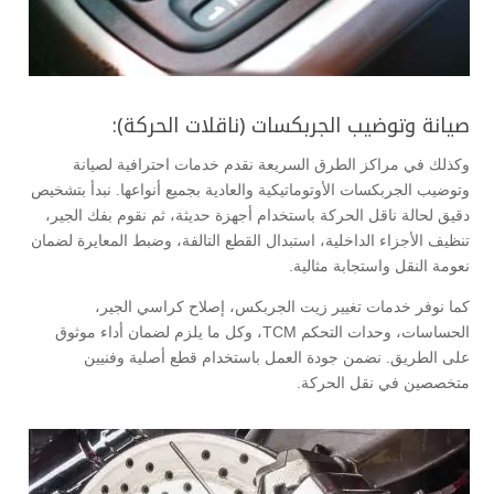
صيانة وتوضيب الجربكسات (ناقلات الحركة):
وكذلك في مراكز الطرق السريعة نقدم خدمات احترافية لصيانة
وتوضيب الجربكسات الأوتوماتيكية والعادية بجميع أنواعها. نبدأ بتشخيص
دقيق لحالة ناقل الحركة باستخدام أجهزة حديثة، ثم نقوم بفك الجير،
تنظيف الأجزاء الداخلية، استبدال القطع التالفة، وضبط المعايرة لضمان
نعومة النقل واستجابة مثالية.
كما نوفر خدمات تغيير زيت الجربكس، إصلاح كراسي الجير،
الحساسات، وحدات التحكم TCM، وكل ما يلزم لضمان أداء موثوق
على الطريق. نضمن جودة العمل باستخدام قطع أصلية وفنيين
متخصصين في نقل الحركة.