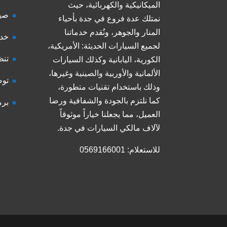
الميكانيكية والكهربائية، حيث
صيا
نمتلك عدة فروع في جدة بأحياء
المنار والجوهر، ونُقدم خدماتنا
خدم
لجميع السيارات الحديثة: الأمريكية،
تنظ
الكورية، اليابانية وكذلك السيارات
الألمانية والأوربية والصينية وغيرها،
توض
وذلك باستخدام تقنيات متطورة،
كما نلتزم بالجودة والشفافية ورضا
برم
العميل، مما يجعلنا خياراً موثوقاً
لآلاف مالكي السيارات في جدة.
للاستعلام: 0569166001