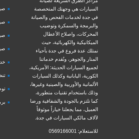
مراكز الطرق السريعة لصيانة
صيا
السيارات هي وجهتك المتخصصة
في جدة لخدمات الفحص والصيانة
صيا
والبرمجة والسمكرة وتوضيب
المحركات، واصلاح الأعطال
صيا
الميكانيكية والكهربائية، حيث
صيا
نمتلك عدة فروع في جدة بأحياء
المنار والجوهر، ونُقدم خدماتنا
خدم
لجميع السيارات الحديثة: الأمريكية،
تنظ
الكورية، اليابانية وكذلك السيارات
الألمانية والأوربية والصينية وغيرها،
توض
وذلك باستخدام تقنيات متطورة،
كما نلتزم بالجودة والشفافية ورضا
برم
العميل، مما يجعلنا خياراً موثوقاً
لآلاف مالكي السيارات في جدة.
للاستعلام: 0569166001