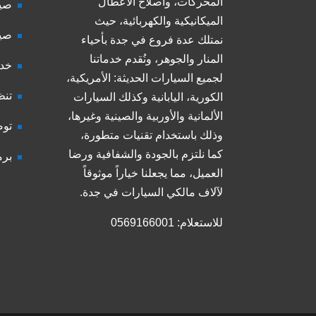
المحركات، واصلاح الأعطال
صيا
الميكانيكية والكهربائية، حيث
صيا
نمتلك عدة فروع في جدة بأحياء
المنار والجوهر، ونُقدم خدماتنا
خدم
لجميع السيارات الحديثة: الأمريكية،
تنظ
الكورية، اليابانية وكذلك السيارات
الألمانية والأوربية والصينية وغيرها،
توض
وذلك باستخدام تقنيات متطورة،
كما نلتزم بالجودة والشفافية ورضا
برم
العميل، مما يجعلنا خياراً موثوقاً
لآلاف مالكي السيارات في جدة.
للاستعلام: 0569166001