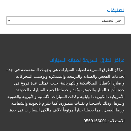
تصنيفات
تصنيفات
مراكز الطرق السريعة لصيانة السيارات
مراكز الطرق السريعة لصيانة السيارات هي وجهتك المتخصصة في جدة
لخدمات الفحص والصيانة والبرمجة والسمكرة وتوضيب المحركات،
واصلاح الأعطال الميكانيكية والكهربائية، حيث نمتلك عدة فروع في
جدة بأحياء المنار والجوهر، ونُقدم خدماتنا لجميع السيارات الحديثة:
الأمريكية، الكورية، اليابانية وكذلك السيارات الألمانية والأوربية والصينية
وغيرها، وذلك باستخدام تقنيات متطورة، كما نلتزم بالجودة والشفافية
ورضا العميل، مما يجعلنا خياراً موثوقاً لآلاف مالكي السيارات في جدة.
للاستعلام: 0569166001