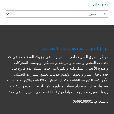
تصنيفات
تصنيفات
مراكز الطرق السريعة لصيانة السيارات
مراكز الطرق السريعة لصيانة السيارات هي وجهتك المتخصصة في جدة
لخدمات الفحص والصيانة والبرمجة والسمكرة وتوضيب المحركات،
واصلاح الأعطال الميكانيكية والكهربائية، حيث نمتلك عدة فروع في
جدة بأحياء المنار والجوهر، ونُقدم خدماتنا لجميع السيارات الحديثة:
الأمريكية، الكورية، اليابانية وكذلك السيارات الألمانية والأوربية والصينية
وغيرها، وذلك باستخدام تقنيات متطورة، كما نلتزم بالجودة والشفافية
ورضا العميل، مما يجعلنا خياراً موثوقاً لآلاف مالكي السيارات في جدة.
للاستعلام: 0569166001