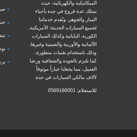
الميكانيكية والكهربائية، حيث
صيا
نمتلك عدة فروع في جدة بأحياء
المنار والجوهر، ونُقدم خدماتنا
خدم
لجميع السيارات الحديثة: الأمريكية،
تنظ
الكورية، اليابانية وكذلك السيارات
الألمانية والأوربية والصينية وغيرها،
توض
وذلك باستخدام تقنيات متطورة،
كما نلتزم بالجودة والشفافية ورضا
برم
العميل، مما يجعلنا خياراً موثوقاً
لآلاف مالكي السيارات في جدة.
للاستعلام: 0569166001