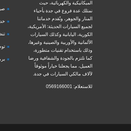
الميكانيكية والكهربائية، حيث
صيا
نمتلك عدة فروع في جدة بأحياء
المنار والجوهر، ونُقدم خدماتنا
خدم
لجميع السيارات الحديثة: الأمريكية،
تنظ
الكورية، اليابانية وكذلك السيارات
الألمانية والأوربية والصينية وغيرها،
توض
وذلك باستخدام تقنيات متطورة،
كما نلتزم بالجودة والشفافية ورضا
برم
العميل، مما يجعلنا خياراً موثوقاً
لآلاف مالكي السيارات في جدة.
للاستعلام: 0569166001