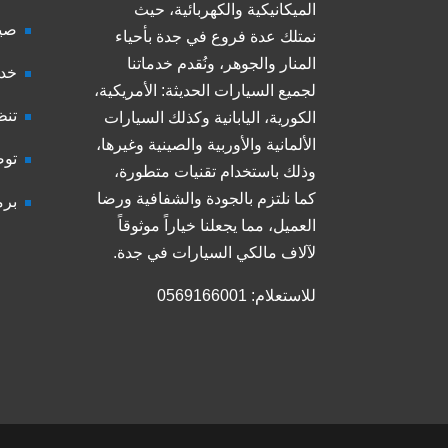
الميكانيكية والكهربائية، حيث
صيا
نمتلك عدة فروع في جدة بأحياء
المنار والجوهر، ونُقدم خدماتنا
خدم
لجميع السيارات الحديثة: الأمريكية،
تنظ
الكورية، اليابانية وكذلك السيارات
الألمانية والأوربية والصينية وغيرها،
توض
وذلك باستخدام تقنيات متطورة،
كما نلتزم بالجودة والشفافية ورضا
برم
العميل، مما يجعلنا خياراً موثوقاً
لآلاف مالكي السيارات في جدة.
للاستعلام: 0569166001