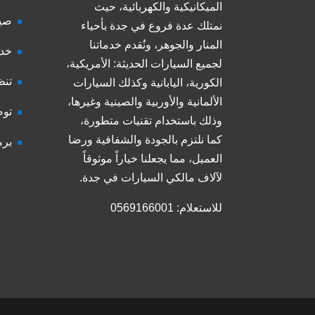
الميكانيكية والكهربائية، حيث
صيا
نمتلك عدة فروع في جدة بأحياء
المنار والجوهر، ونُقدم خدماتنا
خدم
لجميع السيارات الحديثة: الأمريكية،
تنظ
الكورية، اليابانية وكذلك السيارات
الألمانية والأوربية والصينية وغيرها،
توض
وذلك باستخدام تقنيات متطورة،
كما نلتزم بالجودة والشفافية ورضا
برم
العميل، مما يجعلنا خياراً موثوقاً
لآلاف مالكي السيارات في جدة.
للاستعلام: 0569166001