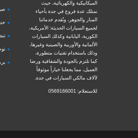
الميكانيكية والكهربائية، حيث
صيا
نمتلك عدة فروع في جدة بأحياء
المنار والجوهر، ونُقدم خدماتنا
خدم
لجميع السيارات الحديثة: الأمريكية،
تنظ
الكورية، اليابانية وكذلك السيارات
الألمانية والأوربية والصينية وغيرها،
توض
وذلك باستخدام تقنيات متطورة،
كما نلتزم بالجودة والشفافية ورضا
برم
العميل، مما يجعلنا خياراً موثوقاً
لآلاف مالكي السيارات في جدة.
للاستعلام: 0569166001