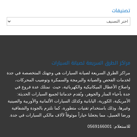
تصنيفات
تصنيفات
مراكز الطرق السريعة لصيانة السيارات
مراكز الطرق السريعة لصيانة السيارات هي وجهتك المتخصصة في جدة
لخدمات الفحص والصيانة والبرمجة والسمكرة وتوضيب المحركات،
واصلاح الأعطال الميكانيكية والكهربائية، حيث نمتلك عدة فروع في
جدة بأحياء المنار والجوهر، ونُقدم خدماتنا لجميع السيارات الحديثة:
الأمريكية، الكورية، اليابانية وكذلك السيارات الألمانية والأوربية والصينية
وغيرها، وذلك باستخدام تقنيات متطورة، كما نلتزم بالجودة والشفافية
ورضا العميل، مما يجعلنا خياراً موثوقاً لآلاف مالكي السيارات في جدة.
للاستعلام: 0569166001