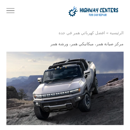
الرئيسية
»
افضل كهربائي همر في جدة
مركز صيانة همر
،
ميكانيكي همر
،
ورشة همر