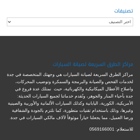
تصنيفات
تصنيفات
مراكز الطرق السريعة لصيانة السيارات
مراكز الطرق السريعة لصيانة السيارات هي وجهتك المتخصصة في جدة
لخدمات الفحص والصيانة والبرمجة والسمكرة وتوضيب المحركات،
واصلاح الأعطال الميكانيكية والكهربائية، حيث نمتلك عدة فروع في
جدة بأحياء المنار والجوهر، ونُقدم خدماتنا لجميع السيارات الحديثة:
الأمريكية، الكورية، اليابانية وكذلك السيارات الألمانية والأوربية والصينية
وغيرها، وذلك باستخدام تقنيات متطورة، كما نلتزم بالجودة والشفافية
ورضا العميل، مما يجعلنا خياراً موثوقاً لآلاف مالكي السيارات في جدة.
للاستعلام: 0569166001