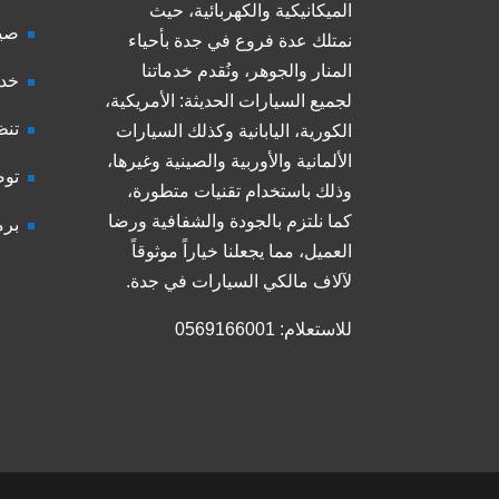
الميكانيكية والكهربائية، حيث
صيا
نمتلك عدة فروع في جدة بأحياء
المنار والجوهر، ونُقدم خدماتنا
خدم
لجميع السيارات الحديثة: الأمريكية،
تنظ
الكورية، اليابانية وكذلك السيارات
الألمانية والأوربية والصينية وغيرها،
توض
وذلك باستخدام تقنيات متطورة،
كما نلتزم بالجودة والشفافية ورضا
برم
العميل، مما يجعلنا خياراً موثوقاً
لآلاف مالكي السيارات في جدة.
للاستعلام: 0569166001