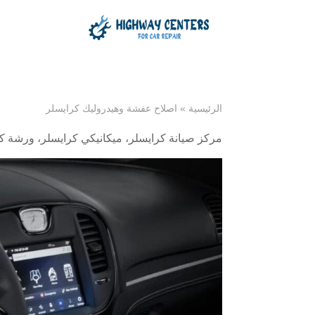
الرئيسية
»
اصلاح عفشة وهيدروليك كرايسلر
مركز صيانة كرايسلر
،
ميكانيكي كرايسلر
،
ورشة كر