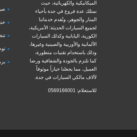
الميكانيكية والكهربائية، حيث
صيا
نمتلك عدة فروع في جدة بأحياء
المنار والجوهر، ونُقدم خدماتنا
خدم
لجميع السيارات الحديثة: الأمريكية،
تنظ
الكورية، اليابانية وكذلك السيارات
الألمانية والأوربية والصينية وغيرها،
توض
وذلك باستخدام تقنيات متطورة،
كما نلتزم بالجودة والشفافية ورضا
برم
العميل، مما يجعلنا خياراً موثوقاً
لآلاف مالكي السيارات في جدة.
للاستعلام: 0569166001