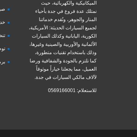
الميكانيكية والكهربائية، حيث
صيا
نمتلك عدة فروع في جدة بأحياء
المنار والجوهر، ونُقدم خدماتنا
خدم
لجميع السيارات الحديثة: الأمريكية،
تنظ
الكورية، اليابانية وكذلك السيارات
الألمانية والأوربية والصينية وغيرها،
توض
وذلك باستخدام تقنيات متطورة،
كما نلتزم بالجودة والشفافية ورضا
برم
العميل، مما يجعلنا خياراً موثوقاً
لآلاف مالكي السيارات في جدة.
للاستعلام: 0569166001