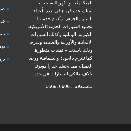
الميكانيكية والكهربائية، حيث
صيا
نمتلك عدة فروع في جدة بأحياء
المنار والجوهر، ونُقدم خدماتنا
خدم
لجميع السيارات الحديثة: الأمريكية،
تنظ
الكورية، اليابانية وكذلك السيارات
الألمانية والأوربية والصينية وغيرها،
توض
وذلك باستخدام تقنيات متطورة،
كما نلتزم بالجودة والشفافية ورضا
برم
العميل، مما يجعلنا خياراً موثوقاً
لآلاف مالكي السيارات في جدة.
للاستعلام: 0569166001