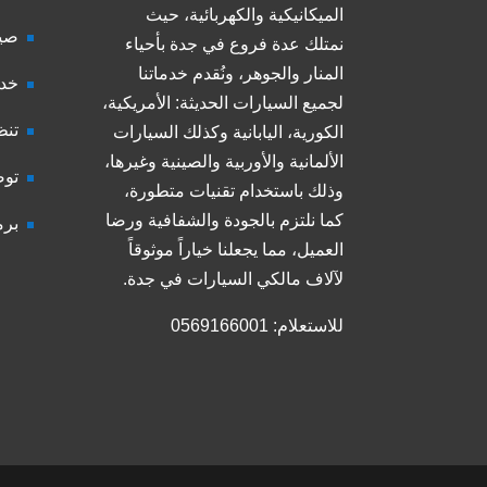
الميكانيكية والكهربائية، حيث
صيا
نمتلك عدة فروع في جدة بأحياء
المنار والجوهر، ونُقدم خدماتنا
خدم
لجميع السيارات الحديثة: الأمريكية،
تنظ
الكورية، اليابانية وكذلك السيارات
الألمانية والأوربية والصينية وغيرها،
توض
وذلك باستخدام تقنيات متطورة،
كما نلتزم بالجودة والشفافية ورضا
برم
العميل، مما يجعلنا خياراً موثوقاً
لآلاف مالكي السيارات في جدة.
للاستعلام: 0569166001