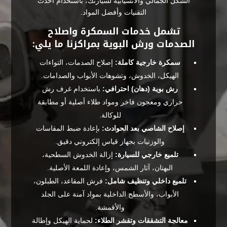
الشكل الجمالي والانسيابية لسيارتك، باستخدام أحدث
التقنيات وأفضل المواد.
تشمل خدمات السمكرة واصلاح
الصدمات ورش البوية بمراكزنا ما يلي:
سمكرة خارجية كاملة:
إصلاح الصدمات، التواءات
الهيكل، الخدوش، وتشوهات الأبواب والصدامات.
رش بوية (دهان) احترافي:
باستخدام غرف رش
حراري ومعجون فاخر ومواد طلاء أصلية أو مطابقة
للوكالة.
إصلاح الشاصي بعد الحوادث:
بإعادة ضبط المقاسات
والوزنيات بجهاز قياس إلكتروني دقيق.
تلميع خارجي للسيارة:
إزالة الخدوش السطحية،
البهتان، آثار الشمس، وإعادة اللمعة الأصلية.
تلميع داخلي وتنظيف شامل:
فرش المقاعد، الطبلون،
الأبواب، والأسطح الداخلية بمواد آمنة على الجلد
والأقمشة.
معالجة التشققات وتقشر الطلاء:
لحماية الهيكل وإطالة