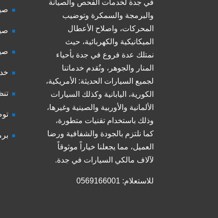
في جدة لخدمات الفحص والصيانة
صيا
والبرمجة والسمكرة وتوضيب
المحركات، واصلاح الأعطال
صيا
الميكانيكية والكهربائية، حيث
صيا
نمتلك عدة فروع في جدة بأحياء
المنار والجوهر، ونُقدم خدماتنا
خدم
لجميع السيارات الحديثة: الأمريكية،
تنظ
الكورية، اليابانية وكذلك السيارات
الألمانية والأوربية والصينية وغيرها،
توض
وذلك باستخدام تقنيات متطورة،
كما نلتزم بالجودة والشفافية ورضا
برم
العميل، مما يجعلنا خياراً موثوقاً
لآلاف مالكي السيارات في جدة.
للاستعلام: 0569166001