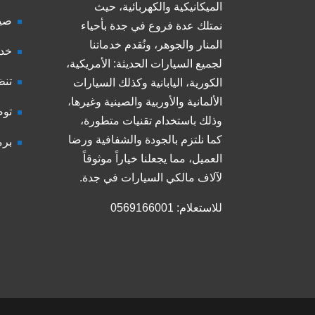
الميكانيكية والكهربائية، حيث
صيا
نمتلك عدة فروع في جدة بأحياء
المنار والجوهر، ونُقدم خدماتنا
خدم
لجميع السيارات الحديثة: الأمريكية،
تنظ
الكورية، اليابانية وكذلك السيارات
الألمانية والأوربية والصينية وغيرها،
توض
وذلك باستخدام تقنيات متطورة،
كما نلتزم بالجودة والشفافية ورضا
برم
العميل، مما يجعلنا خياراً موثوقاً
لآلاف مالكي السيارات في جدة.
للاستعلام: 0569166001