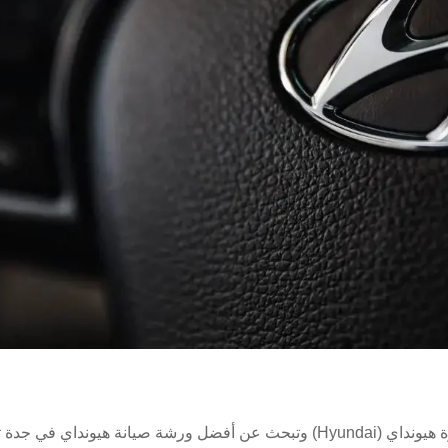
أفضل ورشة هيونداي في جدة إذا كنت تمتلك سيارة هيونداي (Hyundai) وتبحث عن أفضل ورشة صيانة هيونداي في 