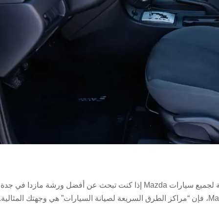
أفضل ورشة مازدا في جدة خدمات صيانة احترافية لجميع سيارات Mazda إذا كنت تبحث عن أفضل ورشة مازدا في جدة
تقدم خدمات متكاملة لصيانة وإصلاح سيارات Mazda، فإن “مراكز الطرق السريعة لصيانة السيارات” هي وجهتك المثالية.