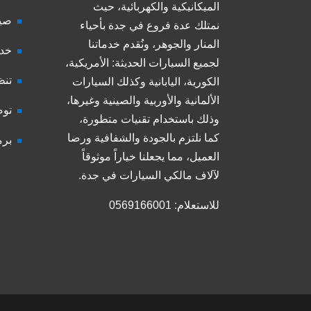
الميكانيكية والكهربائية، حيث
صيا
نمتلك عدة فروع في جدة بأحياء
المنار والجوهر، ونُقدم خدماتنا
خدم
لجميع السيارات الحديثة: الأمريكية،
تنظ
الكورية، اليابانية وكذلك السيارات
الألمانية والأوربية والصينية وغيرها،
توض
وذلك باستخدام تقنيات متطورة،
كما نلتزم بالجودة والشفافية ورضا
برم
العميل، مما يجعلنا خياراً موثوقاً
لآلاف مالكي السيارات في جدة.
للاستعلام: 0569166001