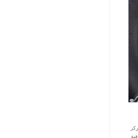
ركز
فية