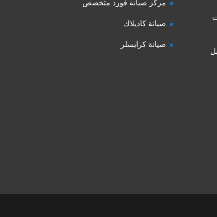
مركز صيانة فورد متخصص
ت
صيانة كاديلاك
صيانة كرايسلر
ل