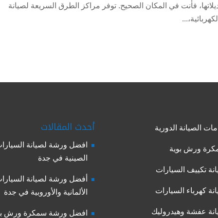
حترفة لسيارات Toyota بجميع موديلاتها، فأنت في المكان الصحيح. توفر مراكز الطرق السريعة لصيانة
هربائية،...
أحدث المقالات
ات الصيانة الدورية
افضل ورشة لصيانة السيارا
رة ورش بوية
الصينية في جدة
نة تكييف السيارات
أفضل ورشة لصيانة السيارا
نة كهرباء السيارات
الألمانية والأوروبية في جدة
نة عفشة وهيدروليك
افضل ورشة سمكرة ورش بو