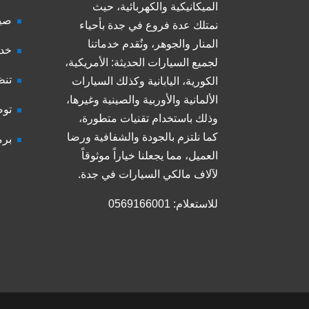
الميكانيكية والكهربائية، حيث
صيا
نمتلك عدة فروع في جدة بأحياء
المنار والجوهر، ونُقدم خدماتنا
خدم
لجميع السيارات الحديثة: الأمريكية،
تنظ
الكورية، اليابانية وكذلك السيارات
الألمانية والأوربية والصينية وغيرها،
توض
وذلك باستخدام تقنيات متطورة،
كما نلتزم بالجودة والشفافية ورضا
برم
العميل، مما يجعلنا خياراً موثوقاً
لآلاف مالكي السيارات في جدة.
للاستعلام: 0569166001