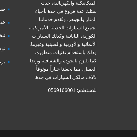
الميكانيكية والكهربائية، حيث
صيا
نمتلك عدة فروع في جدة بأحياء
المنار والجوهر، ونُقدم خدماتنا
خدم
لجميع السيارات الحديثة: الأمريكية،
تنظ
الكورية، اليابانية وكذلك السيارات
الألمانية والأوربية والصينية وغيرها،
توض
وذلك باستخدام تقنيات متطورة،
كما نلتزم بالجودة والشفافية ورضا
برم
العميل، مما يجعلنا خياراً موثوقاً
لآلاف مالكي السيارات في جدة.
للاستعلام: 0569166001