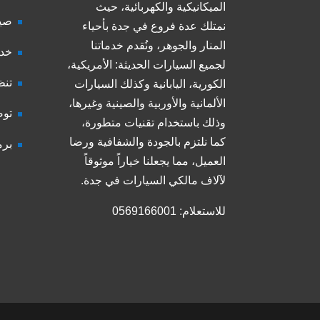
الميكانيكية والكهربائية، حيث
صيا
نمتلك عدة فروع في جدة بأحياء
المنار والجوهر، ونُقدم خدماتنا
خدم
لجميع السيارات الحديثة: الأمريكية،
تنظ
الكورية، اليابانية وكذلك السيارات
الألمانية والأوربية والصينية وغيرها،
توض
وذلك باستخدام تقنيات متطورة،
كما نلتزم بالجودة والشفافية ورضا
برم
العميل، مما يجعلنا خياراً موثوقاً
لآلاف مالكي السيارات في جدة.
للاستعلام: 0569166001