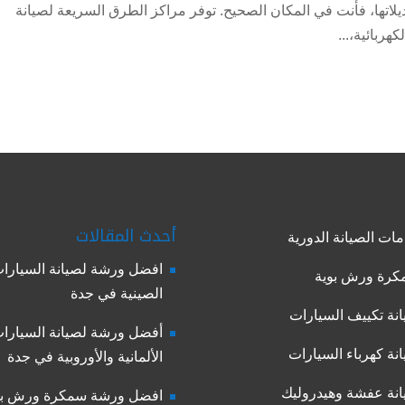
حترفة لسيارات Toyota بجميع موديلاتها، فأنت في المكان الصحيح. توفر مراكز الطرق السريعة لصيانة
هربائية،...
أحدث المقالات
ات الصيانة الدورية
افضل ورشة لصيانة السيارا
رة ورش بوية
الصينية في جدة
نة تكييف السيارات
أفضل ورشة لصيانة السيارا
نة كهرباء السيارات
الألمانية والأوروبية في جدة
نة عفشة وهيدروليك
افضل ورشة سمكرة ورش بو