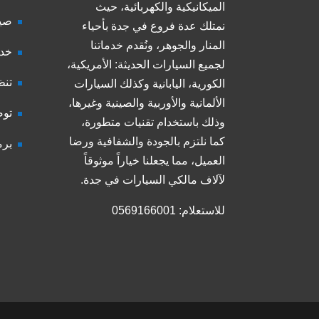
الميكانيكية والكهربائية، حيث
صيا
نمتلك عدة فروع في جدة بأحياء
المنار والجوهر، ونُقدم خدماتنا
خدم
لجميع السيارات الحديثة: الأمريكية،
تنظ
الكورية، اليابانية وكذلك السيارات
الألمانية والأوربية والصينية وغيرها،
توض
وذلك باستخدام تقنيات متطورة،
كما نلتزم بالجودة والشفافية ورضا
برم
العميل، مما يجعلنا خياراً موثوقاً
لآلاف مالكي السيارات في جدة.
للاستعلام: 0569166001