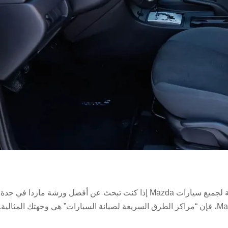
أفضل ورشة مازدا في جدة خدمات صيانة احترافية لجميع سيارات Mazda إذا كنت تبحث عن أفضل ورشة مازدا في جدة
تقدم خدمات متكاملة لصيانة وإصلاح سيارات Mazda، فإن “مراكز الطرق السريعة لصيانة السيارات” هي وجهتك المثالية.