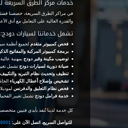
خدمات مركز الطرق السريعة ل
في مراكز الطرق السريعة، خصصنا قسمًا 
والقدرة العالية على التعامل مع أدق الأع
تشمل خدماتنا لسيارات دودج:
فحص كمبيوتر متقدم
لجميع أنظمة سيا
برمجة كمبيوتر المركبة والمفاتيح الذكي
توضيب مكينة وقير دودج
بمهنية عالية
صيانة دورية لسيارات دودج
تشمل تغيير
تنظيف وتحديث نظام التبريد والتكييف
تشخيص وإصلاح أعطال الكهرباء
الخاص
فحص نظام التعليق والدفرنس
لموديلا
خدمة فرامل دودج
تشمل تغيير الفحمات، فحص ABS، وضبط حساسات المكابح ب
كل خدمة لدينا تُنفذ بأيدي فنيين متخصصين بسيارات Dodge، وبأحدث الأجهزة لضمان أعلى
للتواصل السريع، اتصل الآن على:
66001