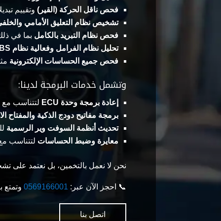
فحص ناقل الحركة (القير)
وتقييم تبدي
تشخيص نظام التعليق الأمامي والخلف
فحص نظام التبريد بالكامل
بما في ذلك
تحليل نظام الفرامل وفعالية نظام ABS
فحص جميع الحساسات الإلكترونية
مثل
وتشمل خدمات البرمجة لدينا:
إعادة برمجة وحدة ECU
لتتناسب مع م
برمجة مفاتيح دودج الذكية والمفتاح ال
تحديث أنظمة السوفت وير الرسمية
لل
معايرة وضبط الحساسات
لتتناسب مع ح
نحن لا نعمل بالتخمين، بل نعتمد على تشخ
📞 احجز الآن عبر:
0569166001
وتمتع ب
اتصل بنا