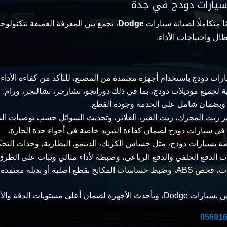
سيارات دودج في جدة
متكاملًا لصيانة سيارات
Dodge
، يجمع بين المعرفة العميقة بتكنولوجي
طال واحتياجات الأداء.
رات دودج باستخدام أجهزة معتمدة من المصنع، للتأكد من كفاءة الأدا
ة
لجميع موديلات دودج، بما في ذلك دورانجو، تشارجر، تشالنجر، ورام.
 وبضمان شامل على الخدمة وجودة القطع.
 زيت المحرك، زيت القير، الفلاتر، وتحديث السوائل حسب توصيات ال
في سيارات دودج لضمان كفاءة التبريد خاصة في أجواء جدة الحارة.
ة بسيارات دودج، مثل حساس الكرنك، الدينمو، البطارية، وحدات التحكم
ت الدفع الخلفي والدفع الرباعي، وضبطه لأداء مثالي وثبات على الطرق
قطع أصلية أو بديلة معتمدة.
 مستويات الدقة والأمان.
05691