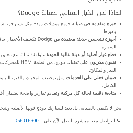
لماذا نحن الخيار المثالي لصيانة Dodge؟
خبرة متقدمة
في صيانة جميع موديلات دودج مثل تشارجر، تشالنج
وغيرها.
أجهزة تشخيص حديثة معتمدة من Dodge
تكشف الأعطال بدقة
السيارة.
قطع غيار أصلية أو بديلة عالية الجودة
متوافقة تمامًا مع معايير
فنيون مدربون
على تقنيات دودج، من
القير والمكابح.
ضمان فعلي على الخدمات
مثل توضيب المحرك والقير، البرمج
الكامل.
متابعة دقيقة لحالة كل مركبة
وتقديم تقارير واضحة لضمان أفض
نحن لا نكتفي بالصيانة، بل نعيد لسيارتك دودج قوتها الأصلية وشخ
📞 للتواصل معنا مباشرة، اتصل الآن على:
0569166001