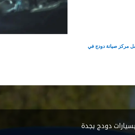
ل مركز صيانة دودج في
يارات دودج بجدة