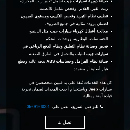
صيانة دورية لسيارات جيب
تشمل تغيير زيت المحرك،
زيت القير، الفلاتر، وفحص شامل للأنظمة.
تنظيف نظام التبريد وفحص التكييف ومستوى الفريون
لضمان برودة مثالية في جميع الظروف.
معالجة أعطال كهرباء سيارات جيب
مثل الدينمو،
الحساسات، البطارية، ووحدات التحكم.
فحص وصيانة نظام التعليق ونظام الدفع الرباعي في
سيارات جيب
للثبات والتحمل في الطرق الصعبة.
صيانة نظام الفرامل وحساسات ABS
بدقة عالية وقطع
غيار أصلية أو معتمدة.
كل هذه الخدمات تُنفذ على يد فنيين متخصصين في
سيارات
Jeep
وباستخدام أحدث المعدات لضمان تجربة
قيادة آمنة ومثالية.
📞 للتواصل السريع، اتصل على:
0569166001
اتصل بنا