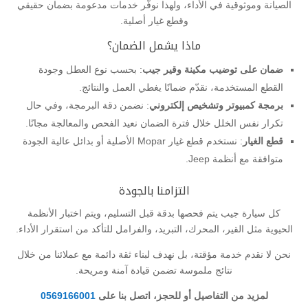
الصيانة وموثوقية في الأداء، ولهذا نوفّر خدمات مدعومة بضمان حقيقي
وقطع غيار أصلية.
ماذا يشمل الضمان؟
ضمان على توضيب مكينة وقير جيب
: بحسب نوع العطل وجودة
القطع المستخدمة، نقدّم ضمانًا يغطي العمل والنتائج.
برمجة كمبيوتر وتشخيص إلكتروني
: نضمن دقة البرمجة، وفي حال
تكرار نفس الخلل خلال فترة الضمان نعيد الفحص والمعالجة مجانًا.
قطع الغيار
: نستخدم قطع غيار Mopar الأصلية أو بدائل عالية الجودة
متوافقة مع أنظمة Jeep.
التزامنا بالجودة
كل سيارة جيب يتم فحصها بدقة قبل التسليم، ويتم اختبار الأنظمة
الحيوية مثل القير، المحرك، التبريد، والفرامل للتأكد من استقرار الأداء.
نحن لا نقدم خدمة مؤقتة، بل نهدف لبناء ثقة دائمة مع عملائنا من خلال
نتائج ملموسة تضمن قيادة آمنة ومريحة.
لمزيد من التفاصيل أو للحجز، اتصل بنا على
0569166001