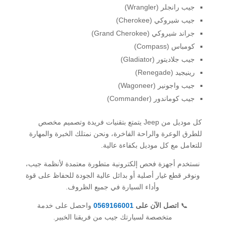
جيب رانجلر (Wrangler)
جيب شيروكي (Cherokee)
جراند شيروكي (Grand Cherokee)
كومباس (Compass)
جيب جلاديتور (Gladiator)
رينيجيد (Renegade)
جيب واجونير (Wagoneer)
جيب كوماندور (Commander)
كل موديل من Jeep يتمتع بتقنيات فريدة وتصميم مخصص
للطرق الوعرة والراحة الفاخرة، ونحن نمتلك الخبرة والمهارة
للتعامل مع كل موديل بكفاءة عالية.
نستخدم أجهزة فحص إلكترونية متطورة معتمدة لأنظمة جيب،
ونوفر قطع غيار أصلية أو بدائل عالية الجودة للحفاظ على قوة
وأداء السيارة في جميع الظروف.
📞
اتصل الآن على
0569166001
واحصل على خدمة
متخصصة لسيارتك جيب من فريقنا الخبير.