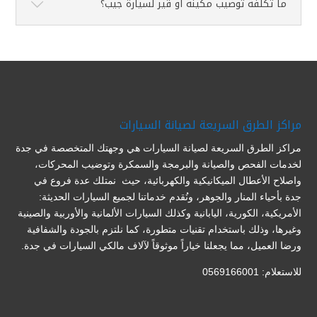
ما تكلفة توضيب مكينة أو قير لسيارة جيب؟
مراكز الطرق السريعة لصيانة السيارات
مراكز الطرق السريعة لصيانة السيارات هي وجهتك المتخصصة في جدة
لخدمات الفحص والصيانة والبرمجة والسمكرة وتوضيب المحركات،
واصلاح الأعطال الميكانيكية والكهربائية، حيث نمتلك عدة فروع في
جدة بأحياء المنار والجوهر، ونُقدم خدماتنا لجميع السيارات الحديثة:
الأمريكية، الكورية، اليابانية وكذلك السيارات الألمانية والأوربية والصينية
وغيرها، وذلك باستخدام تقنيات متطورة، كما نلتزم بالجودة والشفافية
ورضا العميل، مما يجعلنا خياراً موثوقاً لآلاف مالكي السيارات في جدة.
للاستعلام: 0569166001