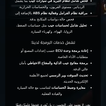
فحص شامل لنظام التبريد في سيارات جيب
بما يشمل
الردياتير، مستوى الفريون، والحساسات الحرارية.
مراقبة نظام الفرامل وفعالية نظام ABS
بالإضافة إلى
فحص حالة دواسات المكابح بدقة.
تحليل شامل لحساسات جيب
مثل حساسات الضغط،
الزوايا، الهواء، وكهرباء السيارة.
تشمل خدمات البرمجة لدينا:
إعادة برمجة وحدة ECU
حسب إعدادات المصنع أو
متطلبات الأداء الخاصة.
برمجة مفاتيح جيب الذكية والمفتاح الاحتياطي
بأمان
عالي الدقة.
تحديث السوفت وير الرسمي
لجميع الأنظمة
الإلكترونية الحديثة.
معايرة وضبط الحساسات
لتتناسب مع حالة السيارة
والقيادة الفعلية.
نحن لا نعتمد على التخمين – بل نُجري فحصًا علميًا دقيقًا