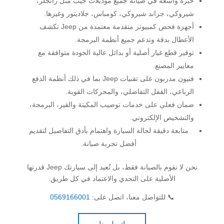
خبرة واسعة في صيانة جميع موديلات جيب مثل رانجلر،
شيروكي، جراند شيروكي، كومباس، جلاديتور وغيرها.
أجهزة فحص كمبيوتر متقدمة معتمدة من Jeep تكشف
الأعطال بدقة وتدعم جميع أنظمة البرمجة.
توفير قطع غيار أصلية أو بدائل عالية الجودة متوافقة مع
معايير المصنع.
فنيون مدربون على تقنيات Jeep بما في ذلك أنظمة الدفع
الرباعي، القفل التفاضلي، والمحركات القوية.
ضمان فعلي على خدمات توضيب المكينة والقير، البرمجة،
والتشخيص الإلكتروني.
متابعة دقيقة لحالة السيارة واهتمام بأدق التفاصيل لتقديم
أفضل تجربة صيانة.
نحن لا نقوم بالصيانة فقط، بل نُعيد إلى سيارتك Jeep قدرتها
الأصلية على التحدي والاعتماد في كل طريق.
📞 للتواصل معنا، اتصل على:
0569166001