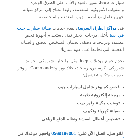
سيارات
Jeep
تتميز بالقوة والأداء على الطرق الوعرة
والتقنيات الأمريكية المتقدمة، ولهذا تحتاج إلى مركز صيانة
خبير يتعامل مع أنظمة جيب المعقدة والمتخصصة.
في
مراكز الطرق السريعة
، نقدم خدمات
صيانة سيارات جيب
في جدة
بأعلى درجات الاحترافية، باستخدام أجهزة فحص
معتمدة وبرمجيات دقيقة، لضمان التشخيص الدقيق والصيانة
الفعلية التي تحافظ على قوة سيارتك.
نخدم جميع موديلات Jeep مثل: رانجلر، شيروكي، جراند
شيروكي، كومباس، رينيجيد، جلاديتور، وCommander، ونوفر
خدمات متكاملة تشمل:
فحص كمبيوتر شامل لسيارات جيب
برمجة إلكترونية دقيقة
توضيب مكينة وقير جيب
صيانة كهرباء وتكييف
تشخيص أعطال العفشة ونظام الدفع الرباعي
للتواصل، اتصل الآن على:
0569166001
واحجز موعدك في